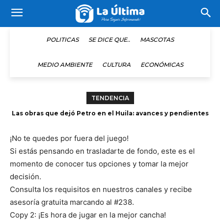
POLITICAS
SE DICE QUE..
MASCOTAS
MEDIO AMBIENTE
CULTURA
ECONÓMICAS
TENDENCIA
Cali recibe a De La Espriella con comitiva de segunda línea
de EE.UU
¡No te quedes por fuera del juego!
Si estás pensando en trasladarte de fondo, este es el
momento de conocer tus opciones y tomar la mejor
decisión.
Consulta los requisitos en nuestros canales y recibe
asesoría gratuita marcando al #238.
Copy 2: ¡Es hora de jugar en la mejor cancha!