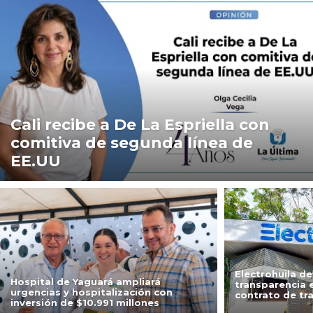
Cali recibe a De La Espriella con
comitiva de segunda línea de
EE.UU
Electrohuila de
Hospital de Yaguará ampliará
transparencia 
urgencias y hospitalización con
contrato de tr
inversión de $10.991 millones