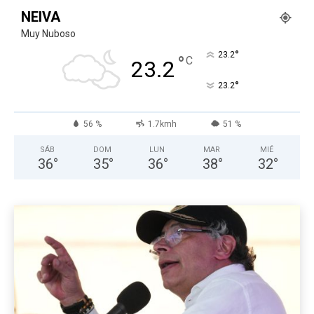
NEIVA
Muy Nuboso
°
23.2
°
C
23.2
°
23.2
56 %
1.7kmh
51 %
SÁB
DOM
LUN
MAR
MIÉ
36
°
35
°
36
°
38
°
32
°