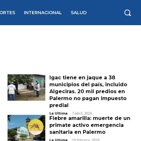
ORTES
INTERNACIONAL
SALUD
Igac tiene en jaque a 38
municipios del país, incluido
Algeciras. 20 mil predios en
Palermo no pagan impuesto
predial
La Ultima
-
7 abril, 2026
Fiebre amarilla: muerte de un
primate activo emergencia
sanitaria en Palermo
La Ultima
-
26 febrero, 2026