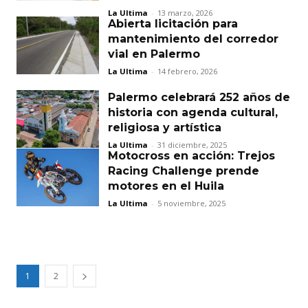
La Ultima
-
13 marzo, 2026
Abierta licitación para
mantenimiento del corredor
vial en Palermo
La Ultima
-
14 febrero, 2026
Palermo celebrará 252 años de
historia con agenda cultural,
religiosa y artística
La Ultima
-
31 diciembre, 2025
Motocross en acción: Trejos
Racing Challenge prende
motores en el Huila
La Ultima
-
5 noviembre, 2025
1
2