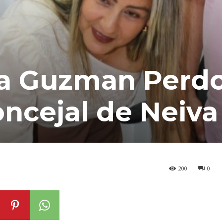
ra Guzman Per
oncejal de Neiva
200
0