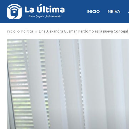
INICIO
NEIVA
inicio
Política
Lina Alexandra Guzman Perdomo es la nueva Concejal 