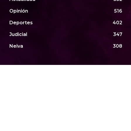
Opinión
516
Deportes
402
Judicial
347
Neiva
308