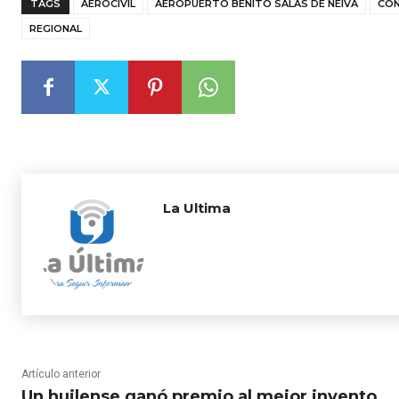
TAGS
AEROCIVIL
AEROPUERTO BENITO SALAS DE NEIVA
CON
REGIONAL
La Ultima
Artículo anterior
Un huilense ganó premio al mejor invento