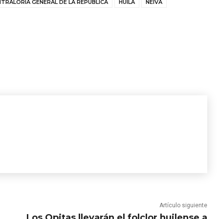
TRALORIA GENERAL DE LA REPÚBLICA
HUILA
NEIVA
Artículo siguiente
Los Opitas llevarán el folclor huilense a