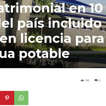
trimonial en 10
el país incluido
en licencia para
ua potable
193
0