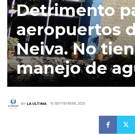
Detrimento pa
aeropuertos d
Neiva. No tien
manejo de ag
15 SEPTIEMBRE, 2025
BY
LA ULTIMA