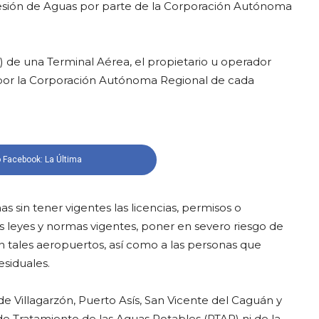
ncesión de Aguas por parte de la Corporación Autónoma
) de una Terminal Aérea, el propietario u operador
por la Corporación Autónoma Regional de cada
 Facebook: La Última
 sin tener vigentes las licencias, permisos o
s leyes y normas vigentes, poner en severo riesgo de
tan tales aeropuertos, así como a las personas que
esiduales.
e Villagarzón, Puerto Asís, San Vicente del Caguán y
 de Tratamiento de las Aguas Potables (PTAP) ni de la