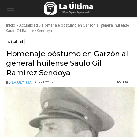
inicio
Actualidad
Homenaje póstumo en Garzón al general huilense
Saulo Gil Ramírez Sendoya
Actualidad
Homenaje póstumo en Garzón al
general huilense Saulo Gil
Ramírez Sendoya
139
01 oct 2025
By
LA ULTIMA