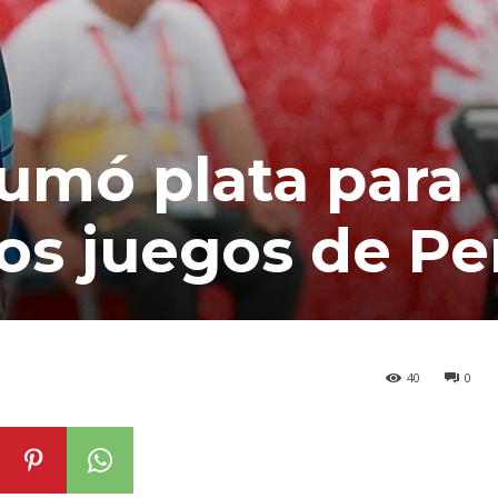
sumó plata para
os juegos de P
40
0