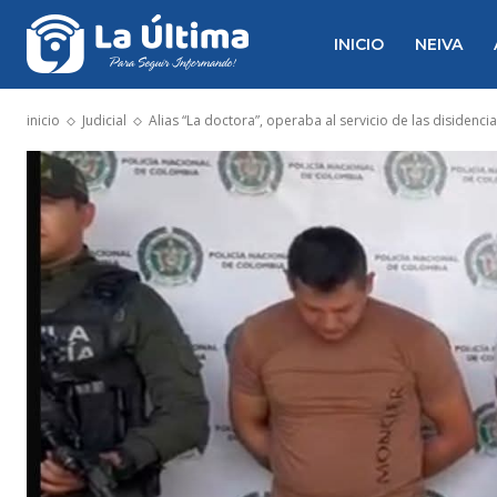
INICIO
NEIVA
inicio
Judicial
Alias “La doctora”, operaba al servicio de las disidenci