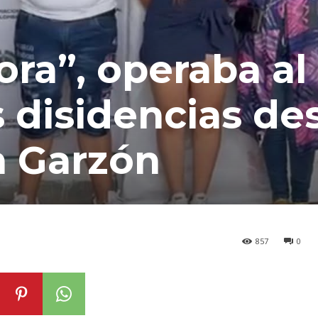
ora”, operaba al
s disidencias de
n Garzón
857
0