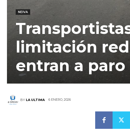
NEIVA
Transportista
limitación re
entran a paro
6 ENERO, 2026
BY
LA ULTIMA