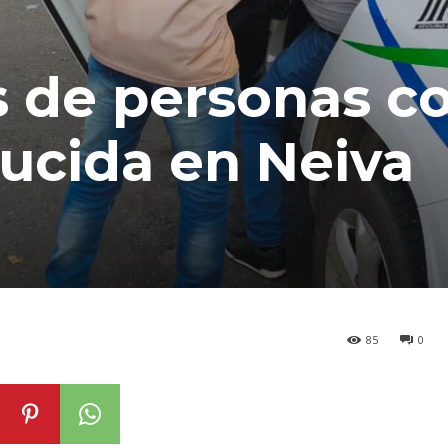
s de personas c
ducida en Neiva
85
0