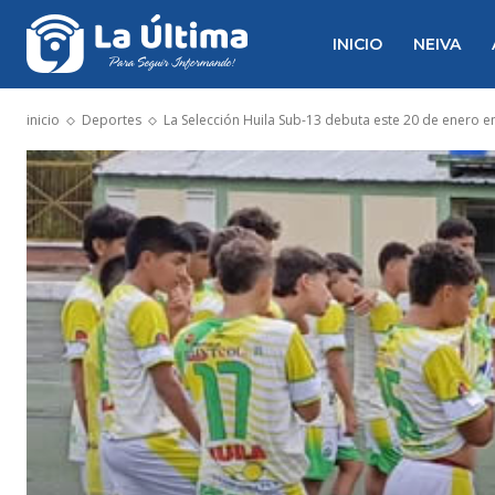
INICIO
NEIVA
inicio
Deportes
La Selección Huila Sub-13 debuta este 20 de enero en