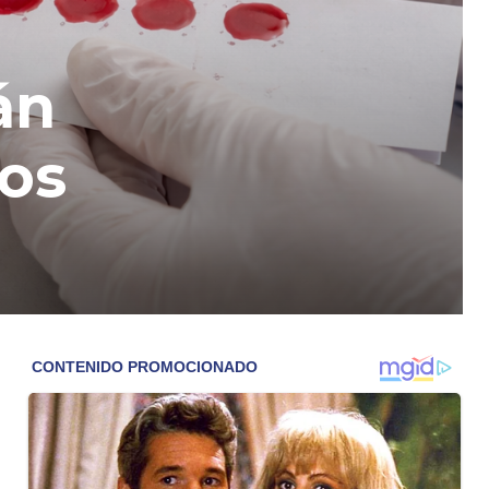
án
dos