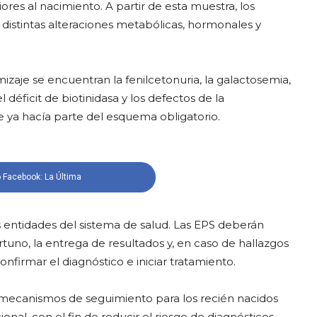
res al nacimiento. A partir de esta muestra, los
 distintas alteraciones metabólicas, hormonales y
mizaje se encuentran la fenilcetonuria, la galactosemia,
el déficit de biotinidasa y los defectos de la
 ya hacía parte del esquema obligatorio.
 Facebook: La Última
 entidades del sistema de salud. Las EPS deberán
tuno, la entrega de resultados y, en caso de hallazgos
confirmar el diagnóstico e iniciar tratamiento.
r mecanismos de seguimiento para los recién nacidos
onal, con el fin de reducir el riesgo de diagnósticos