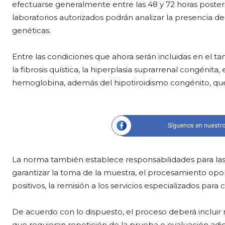
efectuarse generalmente entre las 48 y 72 horas posterio
laboratorios autorizados podrán analizar la presencia de
genéticas.
Entre las condiciones que ahora serán incluidas en el ta
la fibrosis quística, la hiperplasia suprarrenal congénita, 
hemoglobina, además del hipotiroidismo congénito, que
Síguenos en nuestro
La norma también establece responsabilidades para las
garantizar la toma de la muestra, el procesamiento opor
positivos, la remisión a los servicios especializados para 
De acuerdo con lo dispuesto, el proceso deberá inclui
que requieran repetición de la prueba o evaluación adici