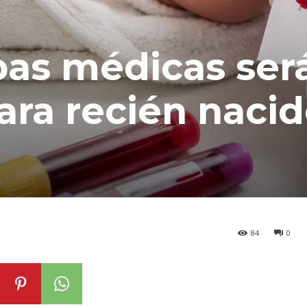
as médicas ser
para recién naci
84
0