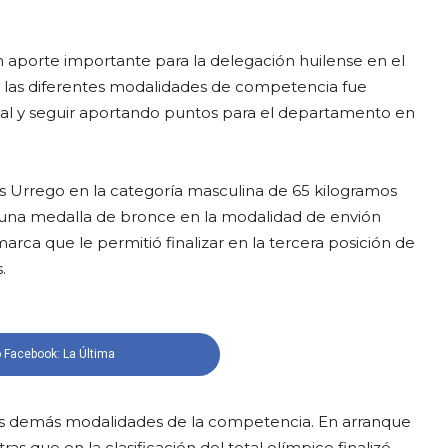
 aporte importante para la delegación huilense en el
 las diferentes modalidades de competencia fue
nal y seguir aportando puntos para el departamento en
s Urrego en la categoría masculina de 65 kilogramos
 una medalla de bronce en la modalidad de envión
arca que le permitió finalizar en la tercera posición de
.
 Facebook: La Última
as demás modalidades de la competencia. En arranque
as que en la clasificación del total olímpico finalizó