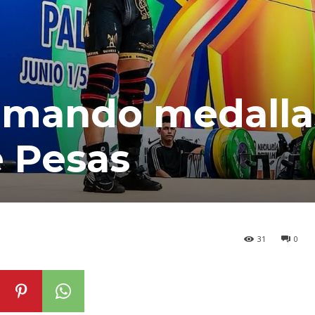
sumando medalla
e Pesas
31
0