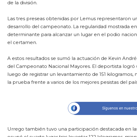
de la división.
Las tres preseas obtenidas por Lemus representaron un
desarrollo del campeonato. La regularidad mostrada en
determinante para alcanzar un lugar en el podio nacio
el certamen.
A estos resultados se sumó la actuación de Kevin André
del Campeonato Nacional Mayores. El deportista logró
luego de registrar un levantamiento de 151 kilogramos, m
la prueba frente a varios de los mejores pesistas del país
Síguenos en nuestro
Urrego también tuvo una participación destacada en l
ocupó el cuarto lugar tras levantar 122 kilogramos, mientr