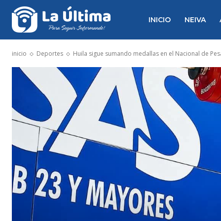
INICIO
NEIVA
inicio
Deportes
Huila sigue sumando medallas en el Nacional de Pes