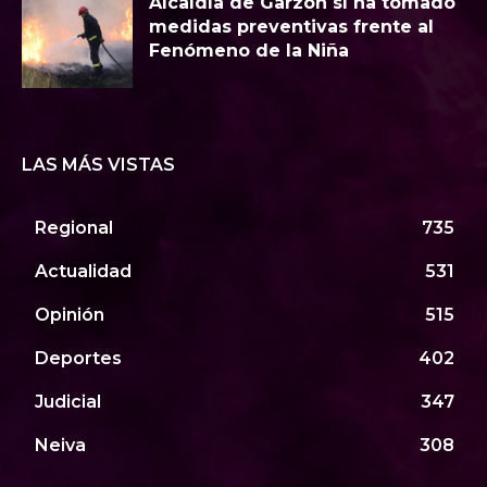
Alcaldía de Garzón sí ha tomado
medidas preventivas frente al
Fenómeno de la Niña
LAS MÁS VISTAS
Regional
735
Actualidad
531
Opinión
515
Deportes
402
Judicial
347
Neiva
308