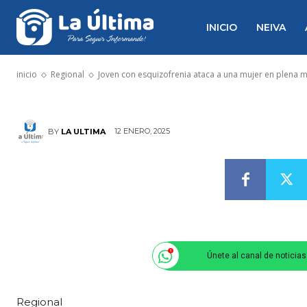
Joven con esq
INICIO
NEIVA
una mujer en
inicio
Regional
Joven con esquizofrenia ataca a una mujer en plena m
12 ENERO, 2025
BY
LA ULTIMA
Únete al canal de noticia
Regional