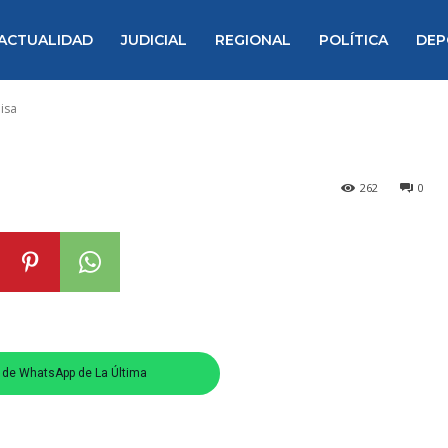
uizofrenia atac
ACTUALIDAD
JUDICIAL
REGIONAL
POLÍTICA
DEP
 plena misa
isa
262
0
s de WhatsApp de La Última