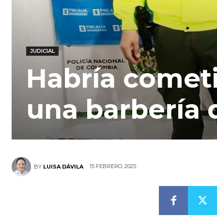
JUDICIAL
Habría comet
una barbería 
15 FEBRERO, 2025
BY
LUISA DÁVILA