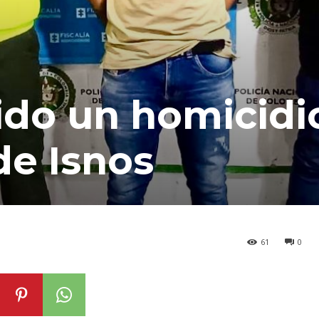
ido un homicidi
de Isnos
61
0