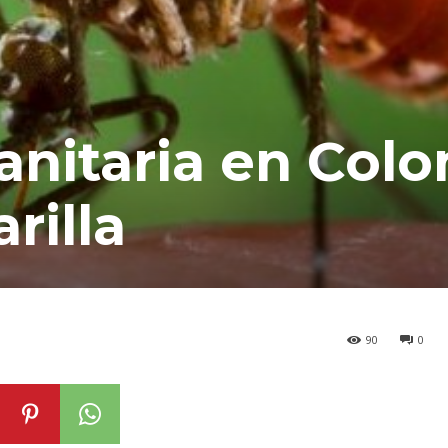
anitaria en Col
rilla
90
0