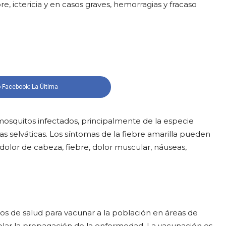
 ictericia y en casos graves, hemorragias y fracaso
 Facebook: La Última
mosquitos infectados, principalmente de la especie
selváticas. Los síntomas de la fiebre amarilla pueden
 dolor de cabeza, fiebre, dolor muscular, náuseas,
cos de salud para vacunar a la población en áreas de
rolar la propagación de la enfermedad. La vacunación es