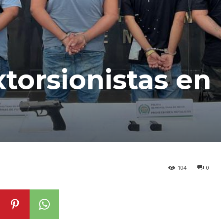
torsionistas en
104
0