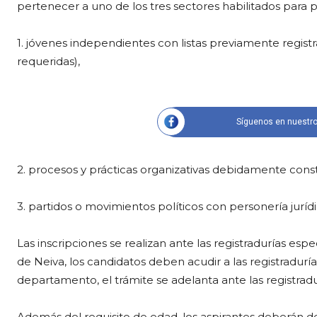
pertenecer a uno de los tres sectores habilitados para pr
1. jóvenes independientes con listas previamente regist
requeridas),
Síguenos en nuestro
2. procesos y prácticas organizativas debidamente consti
3. partidos o movimientos políticos con personería jurídi
Las inscripciones se realizan ante las registradurías espec
de Neiva, los candidatos deben acudir a las registradurías
departamento, el trámite se adelanta ante las registrad
Además del requisito de edad, los aspirantes deberán d