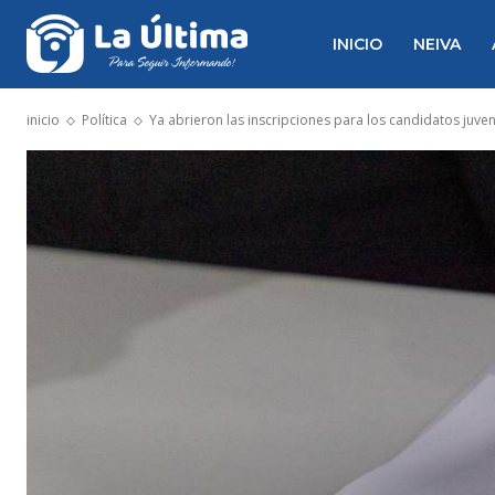
INICIO
NEIVA
inicio
Política
Ya abrieron las inscripciones para los candidatos juven