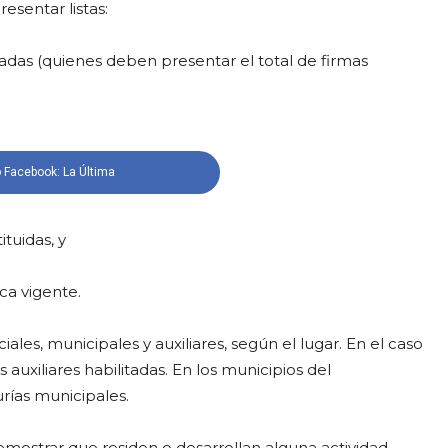
esentar listas:
radas (quienes deben presentar el total de firmas
 Facebook: La Última
tuidas, y
ca vigente.
iales, municipales y auxiliares, según el lugar. En el caso
 auxiliares habilitadas. En los municipios del
urías municipales.
emostrar que residen o desarrollan alguna actividad