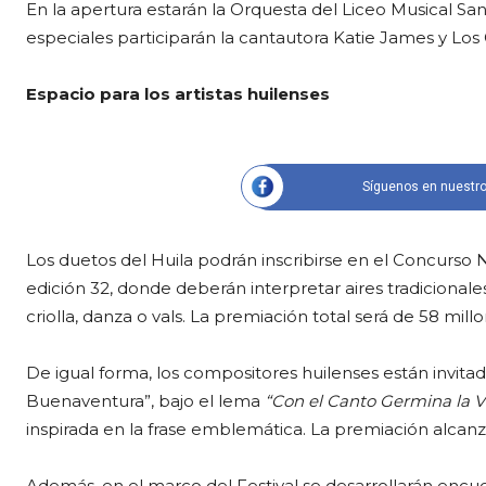
En la apertura estarán la Orquesta del Liceo Musical San
especiales participarán la cantautora Katie James y Los 
Espacio para los artistas huilenses
Síguenos en nuestro
Los duetos del Huila podrán inscribirse en el Concurso 
edición 32, donde deberán interpretar aires tradicional
criolla, danza o vals. La premiación total será de 58 mill
De igual forma, los compositores huilenses están invit
Buenaventura”, bajo el lema
“Con el Canto Germina la V
inspirada en la frase emblemática. La premiación alcanz
Además, en el marco del Festival se desarrollarán encu