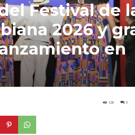
el Festival de l
biana 2026 y gr
lanzamiento en
128
0