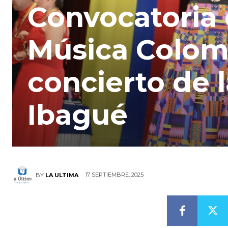
Convocatoria d
Música Colom
concierto de 
Ibagué
17 SEPTIEMBRE, 2025
BY
LA ULTIMA