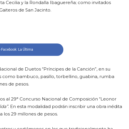
ta Cecilia y la Rondalla Ibaguereña; como invitados
Gaiteros de San Jacinto.
 Facebook: La Última
Nacional de Duetos “Príncipes de la Canción”, en su
es como bambuco, pasillo, torbellino, guabina, rumba
ones de pesos.
ados al 29° Concurso Nacional de Composición “Leonor
ida”
. En esta modalidad podrán inscribir una obra inédita
a los 29 millones de pesos.
entros y certámenes en los que tradicionalmente ha