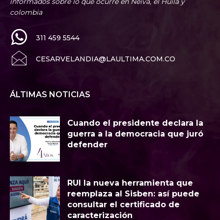
informados sobre lo que ocurre en Neiva, el Huila y
colombia
311 459 5544
CESARVELANDIA@LAULTIMA.COM.CO
ÁLTIMAS NOTICIAS
Cuando el presidente declara la
guerra a la democracia que juró
defender
RUI la nueva herramienta que
reemplaza al Sisben: así puede
consultar el certificado de
caracterización