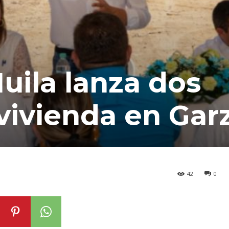
uila lanza dos
vivienda en Gar
42
0