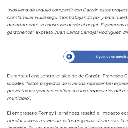
“Nos llena de orgullo compartir con Garzón estos proyect
Comfamiliar Huila seguimos trabajando por y para nuestro
departamento se construye desde el hogar. Esperamos cer
garzoneños”
, expresó
Juan Carlos Carvajal Rodríguez, di
Síguenos en nuestro
Durante el encuentro, el alcalde de Garzón, Francisco C
sociales:
“estos proyectos de vivienda representan esper
proyectos les generan confianza a los empresarios del mun
municipio”.
El empresario Ferney Hernández resaltó el impacto eco
brindar acceso a vivienda, estos proyectos dinamizan la 
inversión. Es una noticia que motiva al sector empresarial