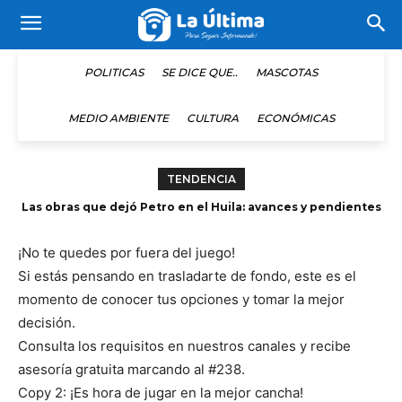
POLITICAS
SE DICE QUE..
MASCOTAS
MEDIO AMBIENTE
CULTURA
ECONÓMICAS
TENDENCIA
Cali recibe a De La Espriella con comitiva de segunda línea
de EE.UU
¡No te quedes por fuera del juego!
Si estás pensando en trasladarte de fondo, este es el
momento de conocer tus opciones y tomar la mejor
decisión.
Consulta los requisitos en nuestros canales y recibe
asesoría gratuita marcando al #238.
Copy 2: ¡Es hora de jugar en la mejor cancha!