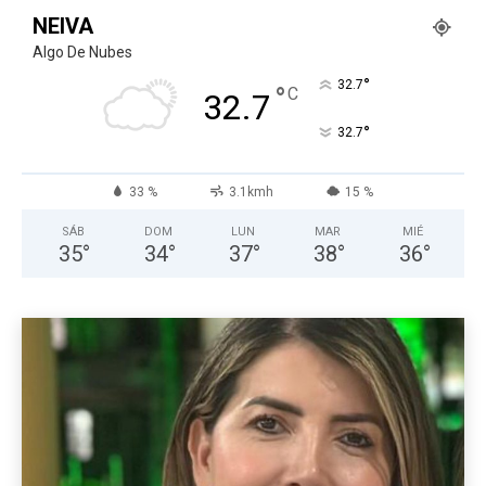
NEIVA
Algo De Nubes
°
32.7
°
C
32.7
°
32.7
33 %
3.1kmh
15 %
SÁB
DOM
LUN
MAR
MIÉ
35
°
34
°
37
°
38
°
36
°