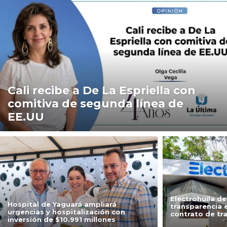
Cali recibe a De La Espriella con
comitiva de segunda línea de
EE.UU
Electrohuila de
Hospital de Yaguará ampliará
transparencia 
urgencias y hospitalización con
contrato de tr
inversión de $10.991 millones