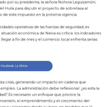
derado por su presidenta, la señora Nohora Leguizamón,
Huila para discutir el proyecto de sobretasa al
 de este impuesto en la próxima vigencia.
idades operativas de las fuerzas de seguridad, es
situación económica de Neiva es crítica: los indicadores
legar a fin de mes y el comercio local enfrenta serias
 Facebook: La Última
sta crisis, generando un impacto en cadena que
 empleo. La administración debe reflexionar: ¿es esta la
dad? Es necesario un enfoque que priorice la
inversión, el emprendimiento y el crecimiento del
ezcan su economía desde su base, no medidas que la