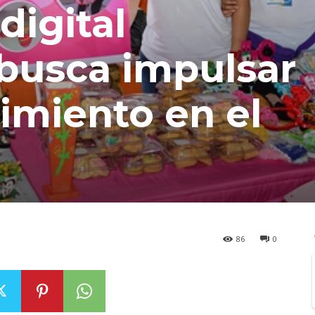
digital
 busca impulsar
imiento en el
86
0