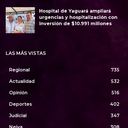
Hospital de Yaguará ampliará
urgencias y hospitalización con
inversión de $10.991 millones
LAS MÁS VISTAS
Regional
735
Actualidad
532
Opinión
516
Deportes
402
Judicial
347
Neiva
308