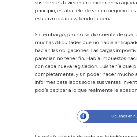
sus clientes tuvieran una experiencia agradab
principio, estaba feliz de ver un negocio loc
esfuerzo estaba valiendo la pena.
Sin embargo, pronto se dio cuenta de que, detr
muchas dificultades que no había anticipad
hacían las obligaciones. Las cargas imposit
parecían no tener fin. Había impuestos nac
con cada nueva legislación. Luis tenía que 
completamente, y sin poder hacer mucho a
informes detallados sobre sus ventas, inven
podía dedicar a lo que realmente le apasion
Síguenos en nu
Lo más frustrante de todo era la indiferenci