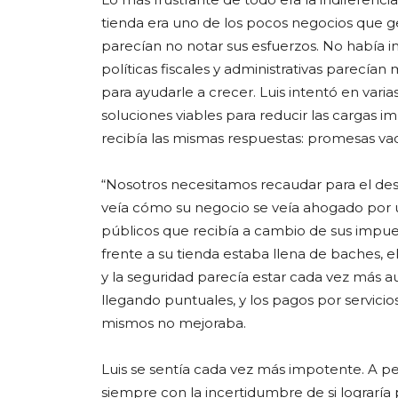
tienda era uno de los pocos negocios que g
parecían no notar sus esfuerzos. No había i
políticas fiscales y administrativas parecían
para ayudarle a crecer. Luis intentó en vari
soluciones viables para reducir las cargas 
recibía las mismas respuestas: promesas vací
“Nosotros necesitamos recaudar para el desa
veía cómo su negocio se veía ahogado por un
públicos que recibía a cambio de sus impuest
frente a su tienda estaba llena de baches,
y la seguridad parecía estar cada vez más 
llegando puntuales, y los pagos por servici
mismos no mejoraba.
Luis se sentía cada vez más impotente. A pesa
siempre con la incertidumbre de si lograría