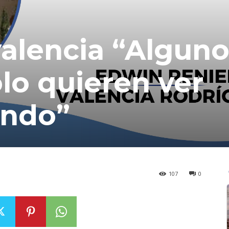
alencia “Alguno
lo quieren ver
undo”
107
0