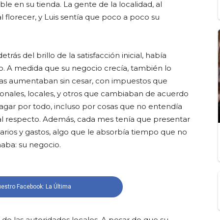
le en su tienda. La gente de la localidad, al
al florecer, y Luis sentía que poco a poco su
ás del brillo de la satisfacción inicial, había
o. A medida que su negocio crecía, también lo
ivas aumentaban sin cesar, con impuestos que
ionales, locales, y otros que cambiaban de acuerdo
pagar por todo, incluso por cosas que no entendía
l respecto. Además, cada mes tenía que presentar
tarios y gastos, algo que le absorbía tiempo que no
aba: su negocio.
estro Facebook: La Última
a de las autoridades locales. A pesar de que su