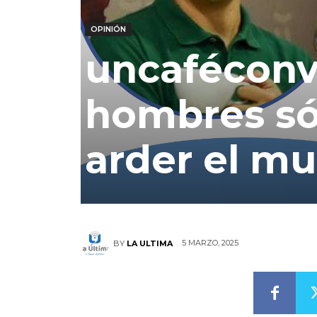
OPINIÓN
uncaféconv
hombres só
arder el m
5 MARZO, 2025
BY
LA ULTIMA