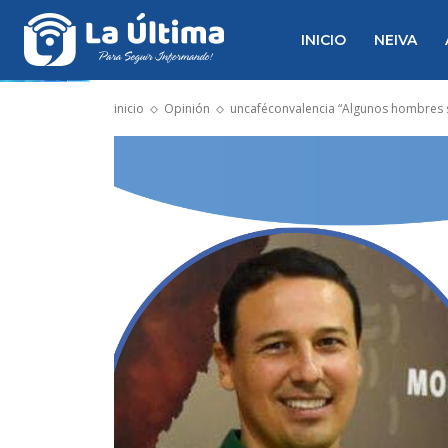
INICIO
NEIVA
inicio
Opinión
uncaféconvalencia “Algunos hombres s