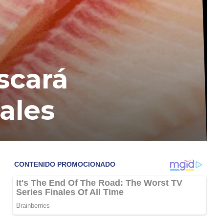
scará
ales