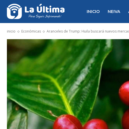
INICIO
NEIVA
inicio
Económicas
Aranceles de Trump: Huila buscará nuevos mercad