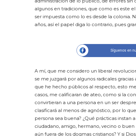
administración de lo público, de errores sin 
algunos en tradiciones, que como es este el 
ser impuesta como lo es desde la colonia.
años, así el papel diga lo contrario, pues gr
Síguenos en nu
A mí, que me considero un liberal revolucion
se me juzgará por algunos radicales gracias
que he hecho públicos al respecto, esto me
casos, me calificaran de ateo, como si la co
convirtieran a una persona en un ser desprec
clasificará al menos de agnóstico, por lo q
persona sea buena? ¿Qué prácticas instan a g
ciudadano, amigo, hermano, vecino o buen p
aún fuera de los dogmas cristianos? Y si Di