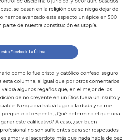
control de disciplina o jurídico, y peor aún, basados
caso, se basan en la religión que se niega dejar de
 No hemos avanzado este aspecto un ápice en 500
an parte de nuestra constitución es utopía.
estro Facebook: La Última
ario como lo fue cristo, y católico confeso, seguro
 a esta columna, al igual que por otros comentarios
 valdrá algunos regaños que, en el mejor de los
ndición de no creyente en un Dios fuera un insulto y
iable. Ni siquiera habrá lugar a la duda y se me
ue pregunto al respecto, ¿Qué determina el que una
anar este calificativo? A caso, ¿ser buen
rofesional no son suficientes para ser respetados
os es amor y el sacerdote más que nada habla de paz