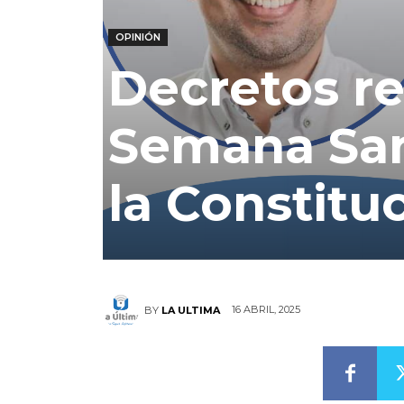
OPINIÓN
Decretos re
Semana San
la Constituc
16 ABRIL, 2025
BY
LA ULTIMA