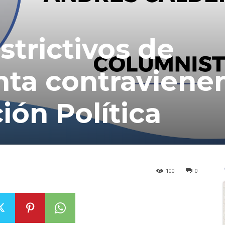
strictivos de
ta contraviene
ión Política
100
0