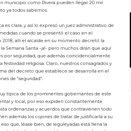
un municipio como Rivera pueden llegar 20 mil
ito ya todos sabemos.
 es clara, y así lo expresó un juez administrativo de
e medidas cuando se presentó el caso en el
2018, allí el alcalde en su momento decretó la
a Semana Santa -¡a!- pero muchos dirán que aquí
nes por seguridad, que además coincidencialmente
la festividad religiosa. Claro, nuestros consagrados y
orma del decreto que establece se desarrolla en el
nes de “seguridad”.
muy típica de los prominentes gobernantes de este
ental y local, por eso expiden constantemente
hasta ordenanzas y acuerdos que contravienen todo
ienen además los cojones de tratar de justificarla a su
 eso que, léase bien, de leguleyadas está llena la