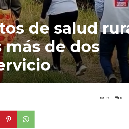
os de salud rur
s más de dos
ervicio
69
0