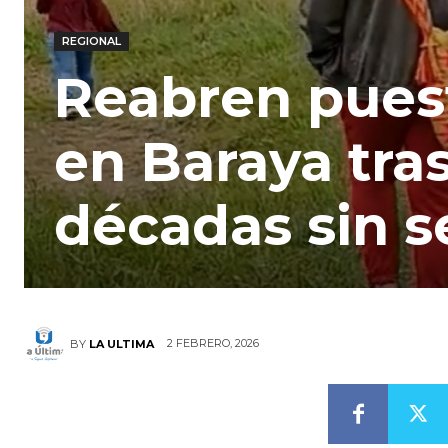
REGIONAL
Reabren puest
en Baraya tra
décadas sin s
2 FEBRERO, 2026
BY
LA ULTIMA