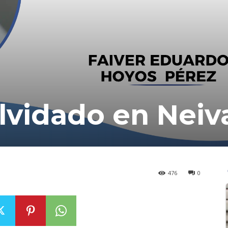
lvidado en Neiv
476
0