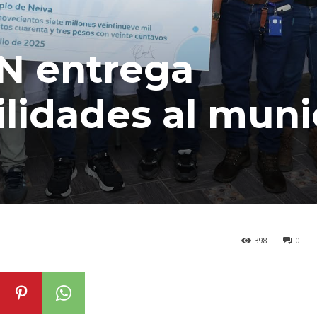
PN entrega
ilidades al muni
398
0