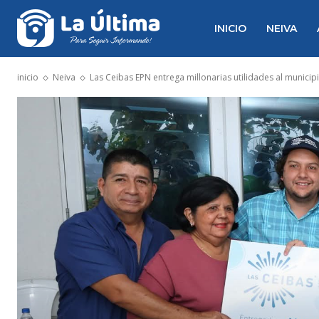
INICIO
NEIVA
inicio
Neiva
Las Ceibas EPN entrega millonarias utilidades al municip