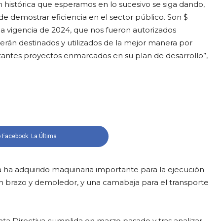
ón histórica que esperamos en lo sucesivo se siga dando,
de demostrar eficiencia en el sector público. Son $
 la vigencia de 2024, que nos fueron autorizados
erán destinados y utilizados de la mejor manera por
tantes proyectos enmarcados en su plan de desarrollo”,
 Facebook: La Última
 ha adquirido maquinaria importante para la ejecución
n brazo y demoledor, y una camabaja para el transporte
nta Directiva cumplida en marzo pasado y tras analizar