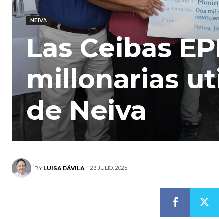
NEIVA
Las Ceibas E
millonarias ut
de Neiva
23 JULIO, 2025
BY
LUISA DÁVILA